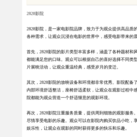
体系全解析
用与发展趋势解析
2828影院
2828影院，是一家电影院品牌，致力于为观众提供高品质
各种需求，让观众沉浸在电影的世界中，感受电影带来的震
uz
首先，2828影院的影片类型丰富多样，涵盖了各种题材和
都能满足您的口味。观众可以根据自己的喜好选择不同类型
片展映活动，让观众重温经典，感受岁月的变迁。
其次，2828影院的放映设备和环境都非常优秀。影院配
内部环境舒适整洁，座椅舒适柔软，让观众在观影过程中感
院都能为观众营造一个舒适惬意的观影环境。
!
再次，2828影院注重服务质量，提供周到细致的观影服
尽情享受电影的乐趣。观众可以在影院内购买饮品小吃，
娱乐性，让观众在观影的同时获得更多的快乐和乐趣。