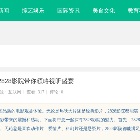
新闻
综艺娱乐
国际资讯
美食文化
教育
2828影院带你领略视听盛宴
源：互联网
|
查看:
317
|
评论: 0
供高品质的电影观赏体验。无论是热映大片还是经典影片，2828影院都能满
带来的震撼和感动。下面将带您一起探寻2828影院的魅力。首先，2828
。无论您是喜欢动作片、爱情片、科幻片还是悬疑片，2828影院都能满足
工业中的关键应
全面解析电棍购买网站选择及使用指