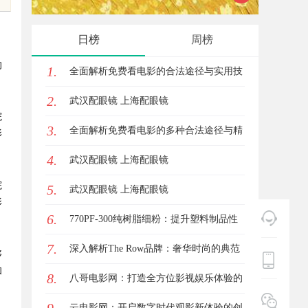
业中的
日榜
周榜
的
1.
全面解析免费看电影的合法途径与实用技
2.
巧
武汉配眼镜 上海配眼镜
院
3.
全面解析免费看电影的多种合法途径与精
影
4.
彩体验
武汉配眼镜 上海配眼镜
院
5.
武汉配眼镜 上海配眼镜
影
6.
770PF-300纯树脂细粉：提升塑料制品性
7.
能的新选择
深入解析The Row品牌：奢华时尚的典范
够
和
8.
与设计哲学
八哥电影网：打造全方位影视娱乐体验的
平台解析
云电影网：开启数字时代观影新体验的创