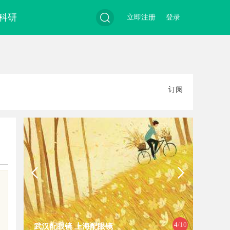
科研
立即注册
登录
搜
订阅
索
4
/10
武汉配眼镜 上海配眼镜
深入探