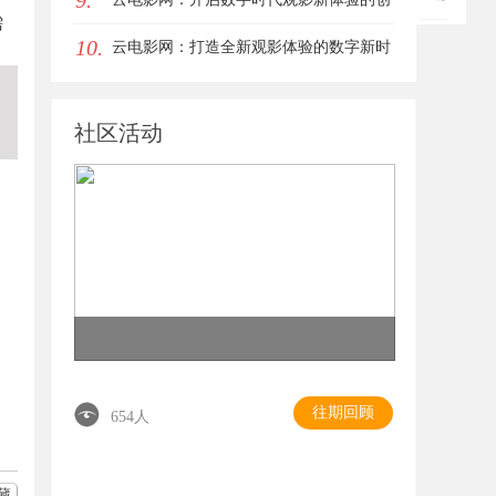
9.
需
10.
新平台
云电影网：打造全新观影体验的数字新时
代平台
社区活动
往期回顾
654人
藏