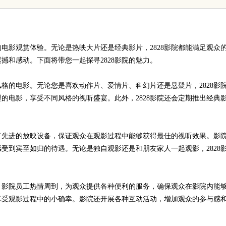
南，保障安全与合法性
的电影观赏体验。无论是热映大片还是经典影片，2828影院都能满足观众
撼和感动。下面将带您一起探寻2828影院的魅力。
风格的电影。无论您是喜欢动作片、爱情片、科幻片还是悬疑片，2828影
的电影，享受不同风格的视听盛宴。此外，2828影院还会定期推出经典
备了先进的放映设备，保证观众在观影过程中能够获得最佳的视听效果。影
受到宾至如归的待遇。无论是独自观影还是和朋友家人一起观影，2828
务。影院员工热情周到，为观众提供各种便利的服务，确保观众在影院内能
享受观影过程中的小确幸。影院还开展各种互动活动，增加观众的参与感