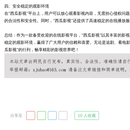
四、安全稳定的观影环境
在“西瓜影视”平台上，用户可以放心观看影视内容，无需担心侵权问
d
的合法性和安全性。同时，“西瓜影视”还提供了高速稳定的在线播放
总结：作为一款备受欢迎的在线影视平台，“西瓜影视”以其丰富的影
稳定的观影环境，赢得了广大用户的信赖和喜爱。无论是追剧、看电影
瓜影视”的行列，畅享精彩的影视世界吧！
分享至 :
10 人收藏