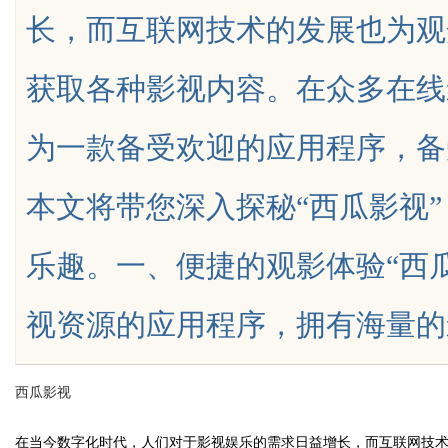
长，而互联网技术的发展也为观
发体系全解析
获取各种影视内容。在众多在线
为一款备受欢迎的应用程序，备
uz
本文将带您深入探秘“西瓜影视
乐趣。一、便捷的观影体验“西
视资源的应用程序，拥有海量的影视内
!
西瓜影视
在当今数字化时代，人们对于影视娱乐的需求日益增长，而互联网技