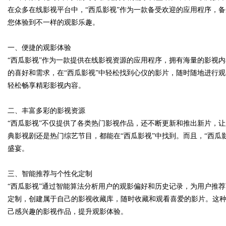
在众多在线影视平台中，“西瓜影视”作为一款备受欢迎的应用程序，备
您体验到不一样的观影乐趣。
一、便捷的观影体验
Bo
“西瓜影视”作为一款提供在线影视资源的应用程序，拥有海量的影视
的喜好和需求，在“西瓜影视”中轻松找到心仪的影片，随时随地进行
轻松畅享精彩影视内容。
二、丰富多彩的影视资源
“西瓜影视”不仅提供了各类热门影视作品，还不断更新和推出新片，
典影视剧还是热门综艺节目，都能在“西瓜影视”中找到。而且，“西瓜
盛宴。
ar
三、智能推荐与个性化定制
“西瓜影视”通过智能算法分析用户的观影偏好和历史记录，为用户推
定制，创建属于自己的影视收藏库，随时收藏和观看喜爱的影片。这
己感兴趣的影视作品，提升观影体验。