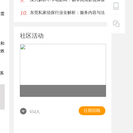
9.
10.
的最佳选择
东莞私家侦探行业全解析：服务内容与法
户需
律边界详解
社区活动
点和
大效
系
往期回顾
654人