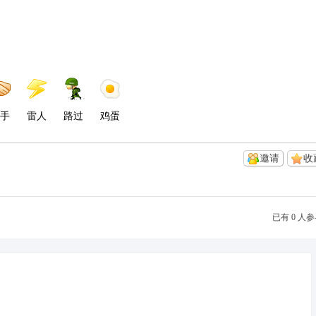
手
雷人
路过
鸡蛋
邀请
收
已有 0 人