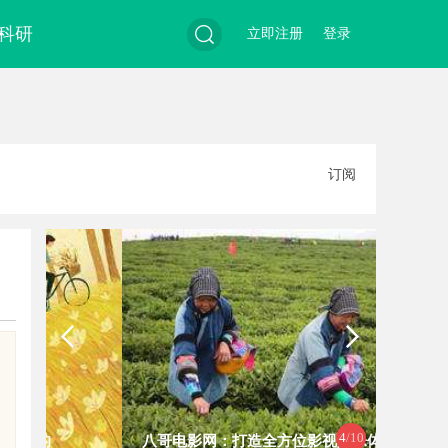
科研
立即注册
登录
搜
订阅
索
4
/10
八哥电影网：打造全方位影视娱乐体
云电影