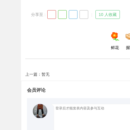
分享至 :
10 人收藏
d
鲜花
握
上一篇：暂无
会员评论