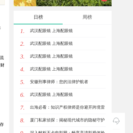
验的平台解析
的创新
日榜
周榜
每
1.
武汉配眼镜 上海配眼镜
2.
武汉配眼镜 上海配眼镜
3.
武汉配眼镜 上海配眼镜
流
、财
4.
武汉配眼镜 上海配眼镜
5.
安徽刑事律师：您的法律护航者
6.
武汉配眼镜 上海配眼镜
同
7.
出海必看：知识产权律师是你避开跨境雷
8.
区的安全垫
厦门私家侦探：揭秘现代城市的隐秘守护
存
者
深入解析不卡电影网：畅享高清影视体验