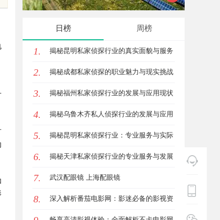
日榜
周榜
电
1.
揭秘昆明私家侦探行业的真实面貌与服务
2.
价值
揭秘成都私家侦探的职业魅力与现实挑战
3.
揭秘福州私家侦探行业的发展与应用现状
广
4.
揭秘乌鲁木齐私人侦探行业的发展与应用
可
5.
前景
揭秘昆明私家侦探行业：专业服务与实际
的
6.
案例分析
揭秘天津私家侦探行业的专业服务与发展
7.
趋势
武汉配眼镜 上海配眼镜
和
影
8.
深入解析番茄电影网：影迷必备的影视资
源平台详解与使用指南
畅享高清影视体验：全面解析不卡电影网