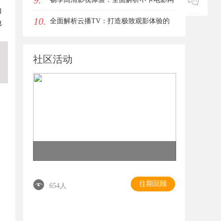
9.
的
10.
的优质服务与独特魅力
全面解析云播TV：打造极致观影体验的
他
智能平台
社区活动
往期回顾
654人