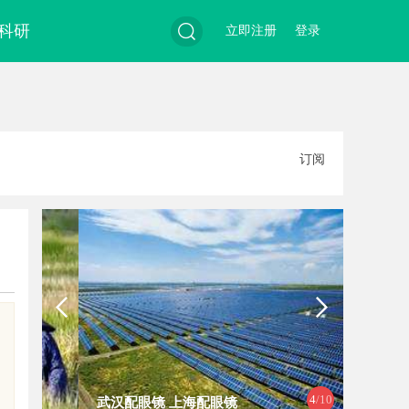
科研
立即注册
登录
搜
订阅
索
4
/10
武汉配眼镜 上海配眼镜
安徽刑