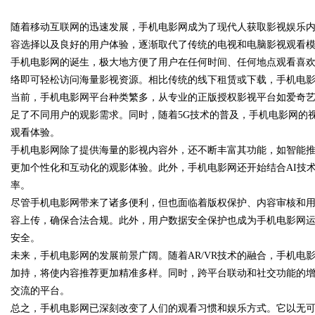
随着移动互联网的迅速发展，手机电影网成为了现代人获取影视娱乐
发体系全解析
容选择以及良好的用户体验，逐渐取代了传统的电视和电脑影视观看
手机电影网的诞生，极大地方便了用户在任何时间、任何地点观看喜
络即可轻松访问海量影视资源。相比传统的线下租赁或下载，手机电
当前，手机电影网平台种类繁多，从专业的正版授权影视平台如爱奇
uz
足了不同用户的观影需求。同时，随着5G技术的普及，手机电影网的
观看体验。
手机电影网除了提供海量的影视内容外，还不断丰富其功能，如智能
更加个性化和互动化的观影体验。此外，手机电影网还开始结合AI技
率。
尽管手机电影网带来了诸多便利，但也面临着版权保护、内容审核和
容上传，确保合法合规。此外，用户数据安全保护也成为手机电影网
安全。
!
未来，手机电影网的发展前景广阔。随着AR/VR技术的融合，手机
加持，将使内容推荐更加精准多样。同时，跨平台联动和社交功能的
交流的平台。
总之，手机电影网已深刻改变了人们的观看习惯和娱乐方式。它以无