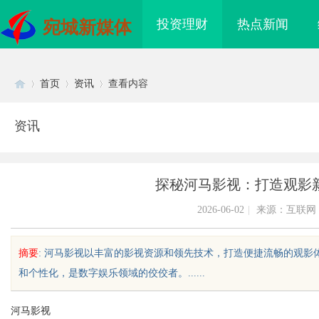
投资理财
热点新闻
宛城新媒体
首页
资讯
查看内容
资讯
Di
›
›
›
探秘河马影视：打造观影
2026-06-02
|
来源：互联网
摘要
: 河马影视以丰富的影视资源和领先技术，打造便捷流畅的观
和个性化，是数字娱乐领域的佼佼者。......
sc
河马影视
影视：创新与品质并存
贝净 AC 国际医疗实验室，标准