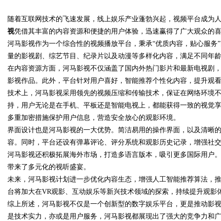
随着互联网技术的飞速发展，线上娱乐产业蓬勃兴起，视频平台成为
发体系全解析
视
凭借其丰富的内容资源和便捷的用户体验，迅速赢得了广大观众的
河马影视作为一个综合性的视频播放平台，秉承“优质内容，贴心服务
量的影视剧、综艺节目、纪录片以及动漫等多样化内容，满足不同年
在内容资源方面，河马影视不仅涵盖了国内外热门影片和最新电视剧
uz
影视作品。此外，平台针对用户喜好，智能推荐个性化内容，提升观
技术上，河马影视采用领先的视频压缩和传输技术，保证在网络环境
持，用户无论是在手机、平板还是智能电视上，都能获得一致的视觉
多重加密措施保护用户信息，营造安全放心的观影环境。
界面设计也是河马影视的一大优势。简洁易用的操作界面，以及清晰
容。同时，平台还设有弹幕评论、评分系统和观影历史记录，增强社
河马影视还积极拓展海外市场，打造多语言版本，吸引更多国际用户
带来了多元化的视听盛宴。
!
未来，河马影视计划进一步优化内容生态，增强人工智能推荐算法，
台将加大在VR观影、互动娱乐等新兴技术领域的探索，持续提升观影
综上所述，河马影视不仅是一个创新型的数字娱乐平台，更是推动影
是技术实力，亦或是用户服务，河马影视都展现出了强大的竞争力和