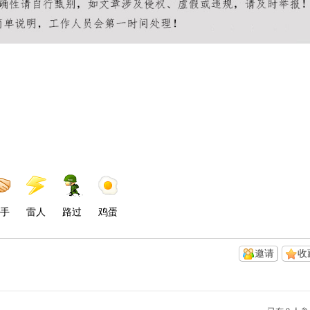
手
雷人
路过
鸡蛋
邀请
收