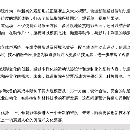
影院作为一种新兴的观影形式正逐渐走入大众视野。轨道影院通过智能轨
典范与设计哲学
多维度的观影体验，打破了传统影院座椅固定、观看单一视角的限制。
轨道运动，不仅使观众能够全方位、多角度地欣赏电影画面，还可以结合
例如，在动作片中，座椅可以模拟飞驰、颠簸等动作，与影片中刺激的场
绕立体声系统、多维度投影以及环境光效等，配合轨道的动态运动，使观
AR）技术的融合应用也为轨道影院注入更多科技元素，进一步丰富了观影
和观影文化的创新。通过多样化的运动轨迹设计和定制化的影片内容，轨
化和差异化的需求。未来，轨道影院有望逐渐成为主题公园、科教展览、
施和设备的高成本限制了其大规模普及；另一方面，设计合理、安全的轨
工业自动化、智能控制和材料技术的不断发展，这些问题预计将逐步得到
新优势，正引领观影体验进入一个全新的维度。未来，随着更多创新技术
更是一场震撼人心的沉浸式文化盛宴。