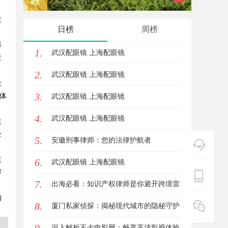
道
验的平台解析
的创新
日榜
周榜
影
1.
武汉配眼镜 上海配眼镜
景
2.
武汉配眼镜 上海配眼镜
众
3.
体
武汉配眼镜 上海配眼镜
4.
武汉配眼镜 上海配眼镜
道
企
5.
安徽刑事律师：您的法律护航者
道
6.
武汉配眼镜 上海配眼镜
解
7.
出海必看：知识产权律师是你避开跨境雷
的
8.
区的安全垫
厦门私家侦探：揭秘现代城市的隐秘守护
者
深入解析不卡电影网：畅享高清影视体验