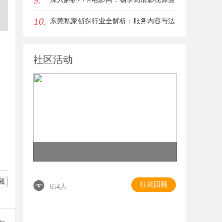
9.
10.
的最佳选择
东莞私家侦探行业全解析：服务内容与法
律边界详解
社区活动
藏
往期回顾
654人