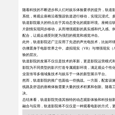
随着科技的不断进步和人们对娱乐体验要求的提升，轨道
品性能的新选择
系统，将观众座椅沿着预设轨道进行移动，实现沉浸式、
轨道影院最大的特点在于其动态变化的观影环境。座椅沿
片剧情实现同步移动，从而增强观影的真实感和代入感。
配合，让观众感受到更为强烈的视觉和感觉冲击。
uz
此外，轨道影院还广泛应用了先进的声光电技术，比如环
仿佛置身于电影世界之中。虚拟现实（VR）与增强现实（
验的层次。
轨道影院的发展不仅仅是技术的革新，更是影院运营模式
影院为不同类型的影片打造专属观影环境，满足观众个性
业宣传等多领域集技术与娱乐于一体的新型展示平台。
然而，轨道影院的推广也面临一些挑战。一方面，配套设
线路及舒适的座椅体验需要大量的技术积累和创新。随着
!
决。
总结来看，轨道影院凭借其独特的动态观影体验和科技创
融合与应用，轨道影院将不仅仅是一种观看电影的方式，