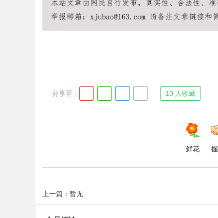
Bo
分享至 :
10 人收藏
ar
鲜花
握
上一篇：暂无