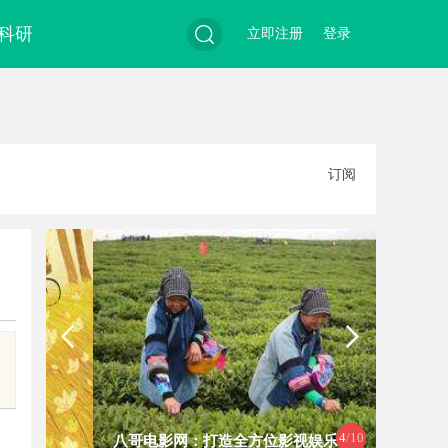
科研
立即注册
登录
搜
订阅
索
4
/10
八哥电影网：打造全方位影视娱乐体
云电影