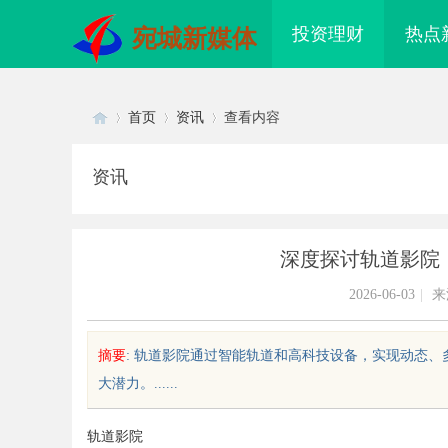
投资理财
热点
宛城新媒体
首页
资讯
查看内容
资讯
Di
›
›
›
深度探讨轨道影院
2026-06-03
|
来
摘要
: 轨道影院通过智能轨道和高科技设备，实现动态
大潜力。......
sc
轨道影院
配眼镜 上海配眼镜
770PF-300纯树脂