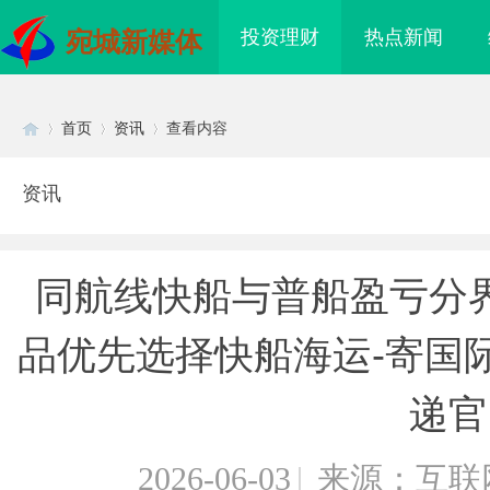
投资理财
热点新闻
宛城新媒体
首页
资讯
查看内容
资讯
Di
›
›
›
同航线快船与普船盈亏分
品优先选择快船海运-寄国
递官
sc
2026-06-03
|
来源：互联
电桩项目软件开发商，
开店最怕“搜不到”为什么隔壁店