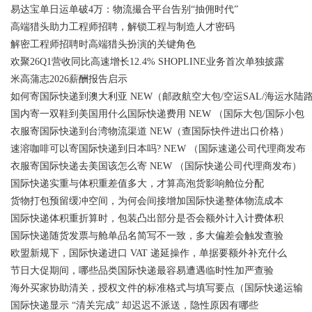
易达宝单日运单破4万：物流撮合平台告别“抽佣时代”
高端猎头助力工程师招聘，解锁工程与制造人才密码
解密工程师招聘时高端猎头扮演的关键角色
欢聚26Q1营收同比高速增长12.4% SHOPLINE业务首次单独披露
米高蒲志2026薪酬报告启示
如何寄国际快递到澳大利亚 NEW（邮政航空大包/空运SAL/海运水陆
国内寄一双鞋到美国用什么国际快递费用 NEW （国际大包/国际小包
衣服寄国际快递到台湾物流渠道 NEW（查国际快件进出口价格）
速溶咖啡可以寄国际快递到日本吗? NEW （国际速递公司代理商发布
衣服寄国际快递去美国该怎么寄 NEW （国际快递公司代理商发布）
国际快递实重与体积重差值多大，才算高泡货影响舱位分配
货物打包预留缓冲空间，为何会间接增加国际快递整体物流成本
国际快递体积重折算时，包装凸出部分是否会额外计入计费体积
国际快递随货发票与舱单品名简写不一致，多大偏差会触发查验
欧盟新规下，国际快递进口 VAT 递延操作，单据要额外补充什么
节日大促期间，哪些品类国际快递最容易遭遇临时性加严查验
海外买家协助清关，授权文件的标准格式与填写要点（国际快递运输
国际快递显示 “清关完成” 却迟迟不派送，隐性原因有哪些