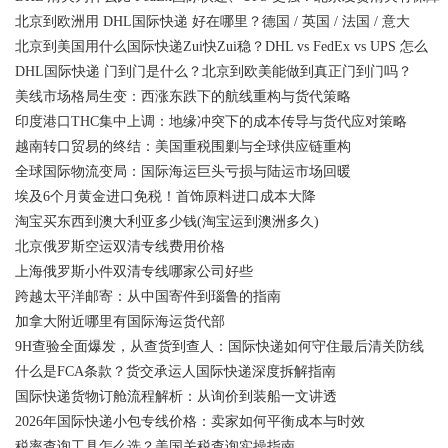
北京到欧洲用 DHL国际快递 好在哪里？德国 / 英国 / 法国 / 意大
北京到美国用什么国际快递Zui快Zui稳？DHL vs FedEx vs UPS 怎么
DHL国际快递 门到门是什么？北京到欧美能做到真正门到门吗？
美线市场格局生变：西涨东跌下的航线重构与货代策略
印度港口THC集中上调：地缘冲突下的成本传导与货代应对策略
越南转口贸易的终结：美国重税围剿与全球供应链重构
全球国际物流变局：国际海运巨头亏损与陆运市场回暖
埃及6个月黄金进口免税！首饰原料进口成本大降
淘宝买东西到澳大利亚多少钱(淘宝运到澳洲多久)
北京俄罗斯空运双清专线费用价格
上海俄罗斯小件双清专线哪家公司好些
跨越太平洋邮寄：从中国寄件到瑙鲁的指南
加拿大附近哪里有国际海运货代部
9H查验全面爆发，从查货到查人：国际快递如何守住最后清关防线
什么是FCA条款？货交承运人国际快递深度拆解指南
国际快递货物订舱流程解析：从询价到装船一文讲透
2026年国际快递小包专线价格：卖家如何平衡成本与时效
税率查询工具怎么选？美国关税查询实操指南