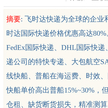
行业秘诀？
花钱，ai却天天给他免费派单？
摘要
: 飞时达快递为全球的企
时达国际快递价格优惠高达80
uz
FedEx国际快递、DHL国际快
递公司的特快专递、大包航空S
线快船、普船在海运费、时效、
!
快船单价高出普船15%~30%，
仓租、缺货断货损失，精准测算.....