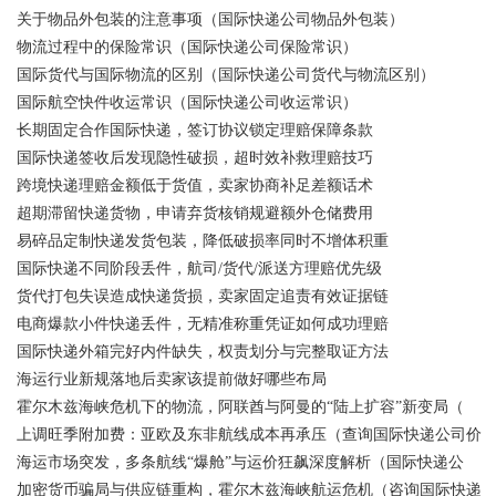
关于物品外包装的注意事项（国际快递公司物品外包装）
物流过程中的保险常识（国际快递公司保险常识）
国际货代与国际物流的区别（国际快递公司货代与物流区别）
国际航空快件收运常识（国际快递公司收运常识）
长期固定合作国际快递，签订协议锁定理赔保障条款
国际快递签收后发现隐性破损，超时效补救理赔技巧
跨境快递理赔金额低于货值，卖家协商补足差额话术
超期滞留快递货物，申请弃货核销规避额外仓储费用
易碎品定制快递发货包装，降低破损率同时不增体积重
国际快递不同阶段丢件，航司/货代/派送方理赔优先级
货代打包失误造成快递货损，卖家固定追责有效证据链
电商爆款小件快递丢件，无精准称重凭证如何成功理赔
国际快递外箱完好内件缺失，权责划分与完整取证方法
海运行业新规落地后卖家该提前做好哪些布局
霍尔木兹海峡危机下的物流，阿联酋与阿曼的“陆上扩容”新变局（
上调旺季附加费：亚欧及东非航线成本再承压（查询国际快递公司价
海运市场突发，多条航线“爆舱”与运价狂飙深度解析（国际快递公
加密货币骗局与供应链重构，霍尔木兹海峡航运危机（咨询国际快递