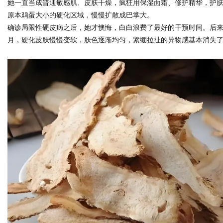
她一直当成普通敏感肌、皮肤干燥，疯狂用保湿面霜、修护精华，护
原本鸡蛋大小的硬化区域，慢慢扩散成巴掌大。
确诊局限性硬皮病之后，她才懊悔，白白浪费了最好的干预时间。后来
d
月，硬化皮肤慢慢变软，肤色逐渐均匀，紧绷拉扯的异物感基本消失