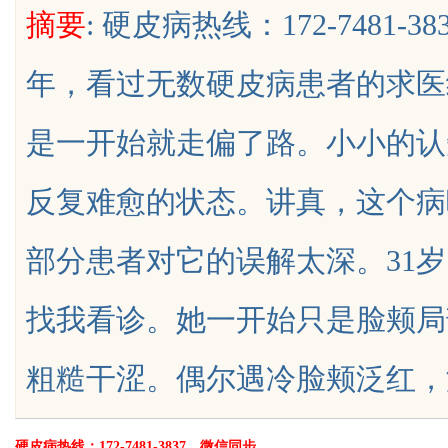
摘要
: 硬皮病热线：172-7481
行业秘诀？
花钱，ai却天天给他免费派单？
年，看过无数硬皮病患者的求医
是一开始就走偏了路。小小的认
uz
反复难愈的状态。讲真，这个病
部分患者对它的误解太深。31
找我看诊。她一开始只是脸颊局
!
粗糙干涩。偶尔遇冷脸颊泛红，没有疼痛
硬皮病热线：172-7481-3837，微信同步。