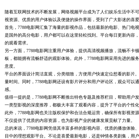
随着互联网技术的不断发展，网络视频平台成为了人们娱乐生活中不可
发体系全解析
视资源、优质的用户体验以及便捷的操作界面，受到了广大影迷的喜
首先，7788电影网汇集了海量的影视作品，包括最新的电影、热门
是国外的高分电影，用户都可以在这里轻松找到。平台每日更新内容
的观看需求。
uz
另一方面，7788电影网注重用户体验，提供高清视频播放，流畅不
板，都能拥有流畅舒适的观影体验。此外，7788电影网采用先进的
意度。
平台的界面设计简洁直观，分类细致，方便用户快速定位想看的影片
量时间。同时，7788电影网还设有影片评分和用户评论区，观众可
感。
值得一提的是，7788电影网不断推出特色专题及推荐栏目，帮助用
一类型影视的深度推荐，都极大丰富了观看内容，提升了平台的个性
!
此外，7788电影网也关注版权保护和合法合规运营，确保所有影视
不仅提供了优质的内容资源，也为影视产业的健康发展贡献了力量。
总的来说，7788电影网凭借其丰富多样的影视内容、优质的播放体
目中的理想观影平台。不论是喜爱最新电影，还是钟情各类剧集，用户都