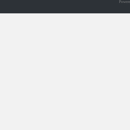
Power