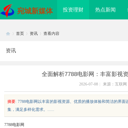
投资理财
热点新闻
宛城新媒体
首页
资讯
查看内容
资讯
Di
›
›
›
全面解析7788电影网：丰富影视
2026-07-08
|
来源：互联网
摘要
: 7788电影网以丰富的影视资源、优质的播放体验和简洁的
集，满足多样化需求。......
sc
7788电影网
品质并存
贝净 AC 国际医疗实验室，标准化研