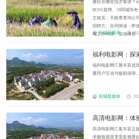
兼职去哪里找才靠谱？time：
BOSS直聘、58同城
主核实：天眼查查询公
招聘方。合同阅读：即
宛城新媒体
202
与工作内容。实地考察：面试时
福利电影网：探
福利电影网汇聚丰富优
重用户互动与版权保障，成
宛城新媒体
202
高清电影网：体
高清电影网汇集丰富正
求极致视觉享受影视爱好者的