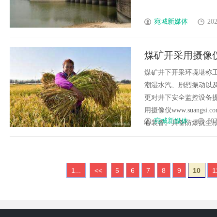
宛城新媒体
202
煤矿开采用摄像
煤矿井下开采环境堪称工
潮湿水汽、剧烈振动以
更对井下安全监控设备提
用摄像仪www.suan
宛城新媒体
202
心装备。具备防爆抗尘核心性
1...
<<
5
6
7
8
9
10
1