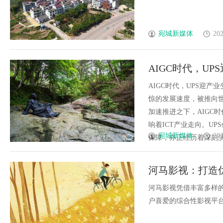
宛城新媒体
202
AIGC时代，U
AIGC时代，UPS迎产业
惊的发展速度，被推向
加速推进之下，AIGC
响着ICT产业走向。U
宛城新媒体
202
保障，亦正经历着深刻演进。
河马影视：打造
河马影视凭借丰富多样
户喜爱的综合性影视平台，