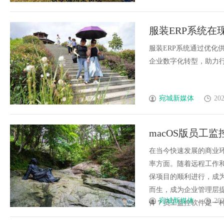
服装ERP系统
服装ERP系统通过优化
企业数字化转型，助力行业
宛城新媒体
202
macOS版员工
佳选择
在当今快速发展的商业
率方面。随着远程工作
保项目的顺利进行，成为
而生，成为企业管理层
宛城新媒体
202
件？员工监控软件是一种旨