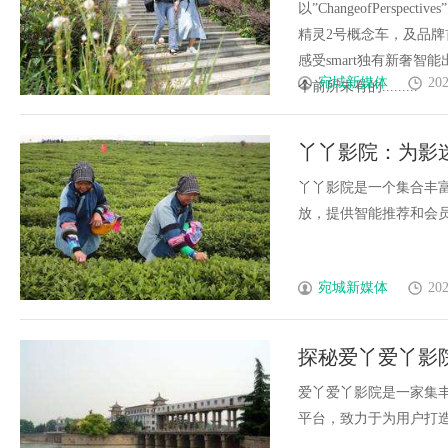
以”ChangeofPersp
精灵2号概念车，及品牌
感受smart独有新奢智
宛城新媒体
202
个前所未有的.........
丫丫影院：为影
丫丫影院是一个集合丰
放，提供智能推荐和会员服
宛城新媒体
202
探秘爱丫爱丫影
爱丫爱丫影院是一家集
平台，致力于为用户打造极