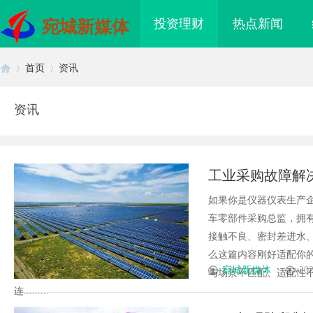
投资理财
热点新闻
宛城新媒体
首页
资讯
资讯
首
›
›
工业采购故障解
如果你是仪器仪表生产
车零部件采购总监，拥
接触不良、密封差进水
么这篇内容刚好适配你
页
宛城新媒体
202
与场景不匹配、适配性
连.........
影视：创新与品质并存
贝净 AC 国际医疗实验室，标准