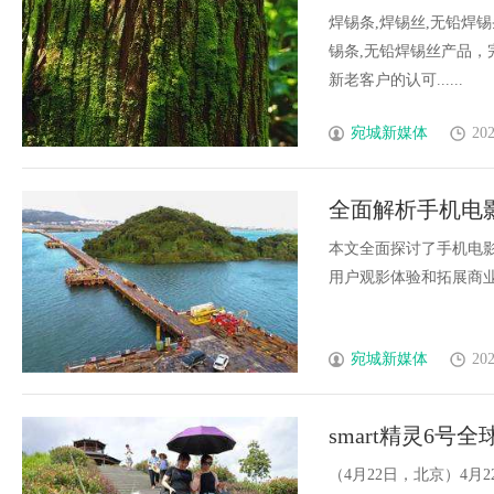
无铅焊锡片,铜
焊锡条,焊锡丝,无铅焊
锡条,无铅焊锡丝产品
新老客户的认可......
宛城新媒体
202
全面解析手机电
本文全面探讨了手机电
用户观影体验和拓展商业模
宛城新媒体
202
smart精灵6
（4月22日，北京）4月