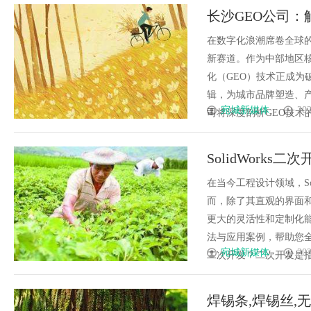
长沙GEO公司：
在数字化浪潮席卷全球
新赛道。作为中部地区
化（GEO）技术正成
辑，为城市品牌塑造、
宛城新媒体
202
司将深度剖析GEO技术的
SolidWork
在当今工程设计领域，So
而，除了其直观的界面和强
更大的灵活性和定制化能力
法与应用案例，帮助您全面
宛城新媒体
202
二次开发？二次开发是指在现..
焊锡条,焊锡丝,