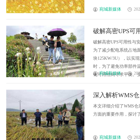
宛城新媒体
202
破解高密UPS可用
0ms切换与99%
破解高密UPS可用性与安
为了减少配电系统占地
块125KW/3U），以实
时，为了避免功率部件
宛城新媒体
202
化可用性间寻求平衡。变频器
深入解析WMS
本文详细介绍了WMS
方面的重要作用，探讨了系
宛城新媒体
202