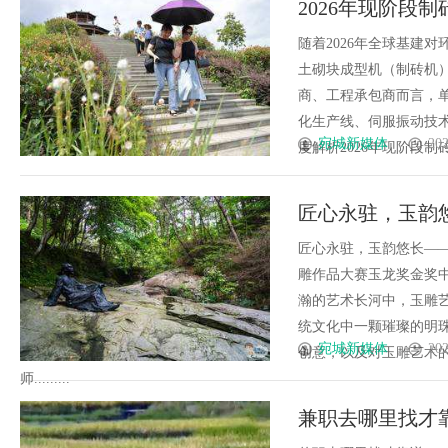
2026年现阶段
发体系全解析
资回报率的终极
随着2026年全球基建
土砌块成型机（制砖机
商、工程承包商而言，
化生产线、伺服振动技术
宛城新媒体
202
度解析2026年现阶段制砖
匠心永驻，玉韵
匠心永驻，玉韵悠长—
雕作品大赛玉龙奖金奖
瀚的艺术长河中，玉雕
统文化中一颗璀璨的明
宛城新媒体
202
创意，以及对玉雕艺术
师.........
兼职去哪里找才