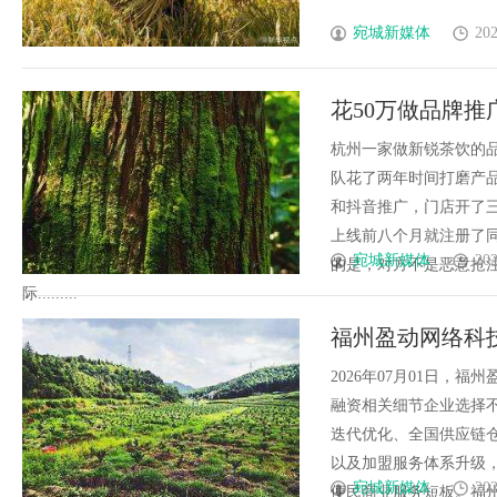
宛城新媒体
202
花50万做品牌
律师给你的品牌
杭州一家做新锐茶饮的
队花了两年时间打磨产
和抖音推广，门店开了
上线前八个月就注册了
宛城新媒体
202
的是，对方不是恶意抢
际.........
福州盈动网络科技
慧便民新零售全
2026年07月01日，
融资相关细节企业选择
迭代优化、全国供应链
以及加盟服务体系升级
宛城新媒体
202
便民商业服务短板。福州盈