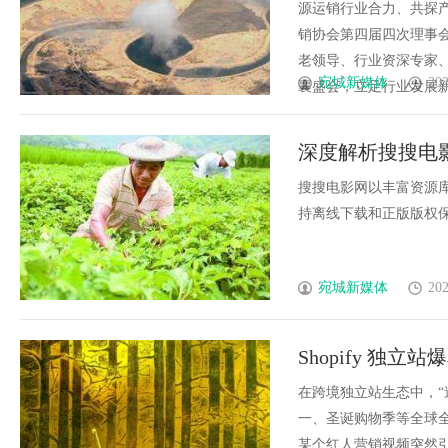
源运销行业合力、共探产
销协会第四届四次理事
老领导、行业资深专家
宛城新媒体
202
襄盛会，立足行业发展新形
深度解析搜搜电
搜搜电影网以丰富资源
持离线下载和正版版权保护
宛城新媒体
202
Shopify 
周转效率？
在跨境独立站生态中，“
一、圣诞购物季等全球全年度
某个红人营销视频突然引