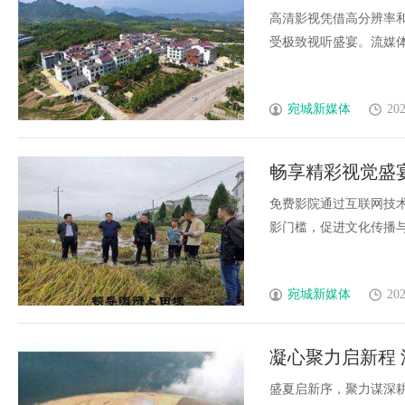
高清影视凭借高分辨率
受极致视听盛宴。流媒体平
宛城新媒体
202
畅享精彩视觉盛
免费影院通过互联网技
影门槛，促进文化传播与影
宛城新媒体
202
凝心聚力启新程
第四届四次理事
盛夏启新序，聚力谋深