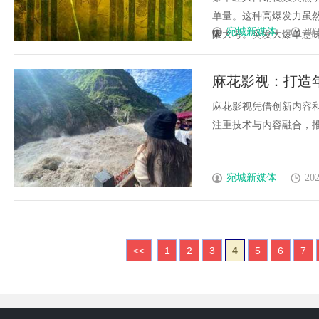
单量。这种高爆发力虽
宛城新媒体
202
限大考。突发大爆单意味着卖
麻花影视：打造
麻花影视凭借创新内容
注重技术与内容融合，推动
宛城新媒体
202
<<
1
2
3
4
5
6
7