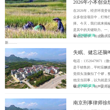
2026年小本创
行业秘诀？
花钱，ai却天天给他免费派单？
新路径！
在2026年，经济环境
众多创业项目中，灯饰
择。今天，我们就来揭
是其中的关键助力。一
宛城新媒体
202
有稳定需求、有成熟供
新.........
失眠、健忘还脑
子，专补耗损的
电话：135204790
是干销售的，平时应酬
觉得头顶像扣了个锣，整
他没当回事，以为就是
宛城新媒体
202
钱花了不少，响声反而越来
南京刑事律师徐