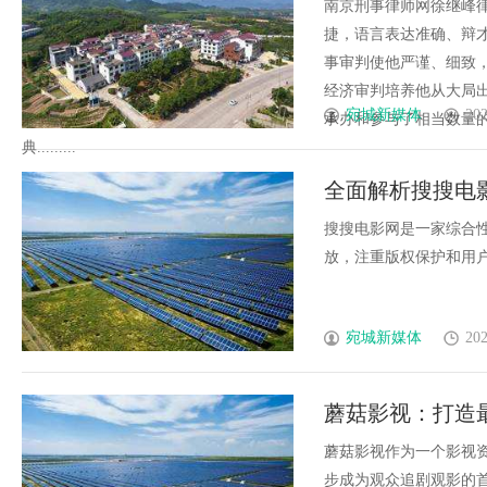
南京刑事律师网徐继峰
捷，语言表达准确、辩
事审判使他严谨、细致
经济审判培养他从大局
宛城新媒体
202
承办和参与了相当数量
典.........
全面解析搜搜电
搜搜电影网是一家综合
放，注重版权保护和用户体
宛城新媒体
202
蘑菇影视：打造
蘑菇影视作为一个影视
步成为观众追剧观影的首选