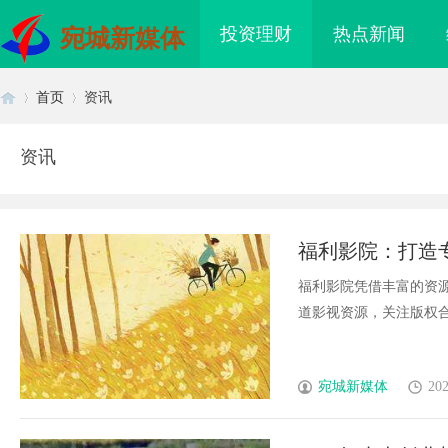
投资理财
热点新闻
宛城新媒体
首页
资讯
资讯
首
›
›
福利影院：打造
福利影院凭借丰富的资
道影视资源，关注版权合法
页
宛城新媒体
202
电桩项目软件开发商，
开店最怕“搜不到”为什么隔壁店